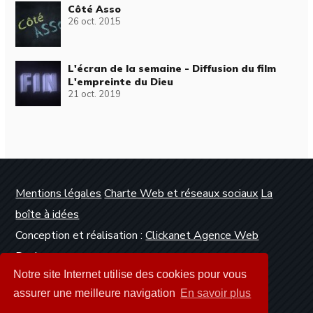
Côté Asso
26 oct. 2015
L'écran de la semaine - Diffusion du film
L'empreinte du Dieu
21 oct. 2019
Mentions légales
Charte Web et réseaux sociaux
La
boîte à idées
Conception et réalisation :
Clickanet Agence Web
Dunkerque
Notre site Internet utilise des cookies pour vous
assurer une meilleure navigation
En savoir plus