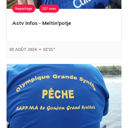
Reportage
237 vues
Astv Infos - Meltin'potje
03 AOÛT 2026
02'21''