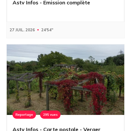
Astv Infos - Emission complète
27 JUIL. 2026
24'54''
Reportage
295 vues
Astv Infos - Carte postale - Verger