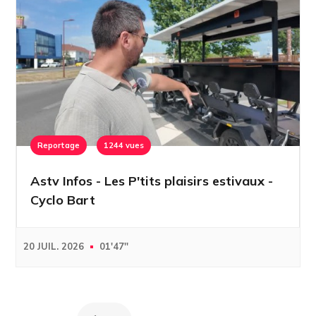
Reportage
1244 vues
Astv Infos - Les P'tits plaisirs estivaux -
Cyclo Bart
20 JUIL. 2026
01'47''