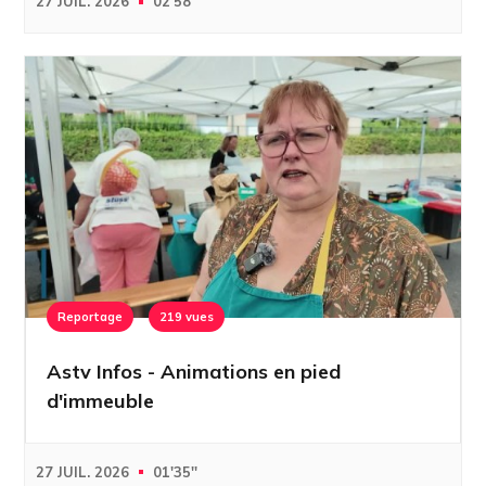
27 JUIL. 2026
02'58''
Reportage
219 vues
Astv Infos - Animations en pied
d'immeuble
27 JUIL. 2026
01'35''