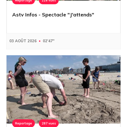
Reportage
216 vues
Astv Infos - Spectacle "J'attends"
03 AOÛT 2026
02'47''
Reportage
287 vues