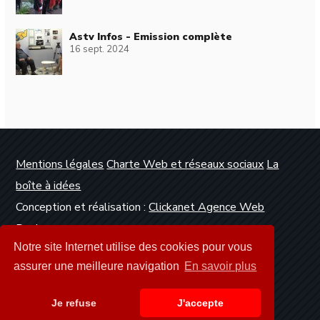
Astv Infos - Emission complète
16 sept. 2024
Mentions légales
Charte Web et réseaux sociaux
La
boîte à idées
Conception et réalisation :
Clickanet Agence Web
Dunkerque
Notre site Internet utilise des cookies pour vous
assurer une meilleure navigation
En savoir plus
Je refuse
J'accepte