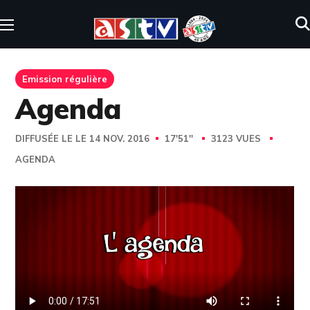
Emission régulière
Agenda
DIFFUSÉE LE LE 14 NOV. 2016
17'51''
3123 VUES
AGENDA