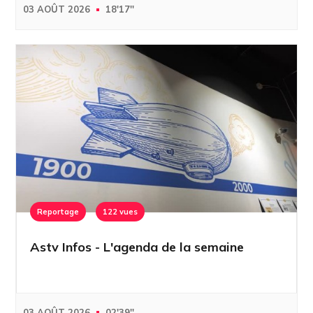
03 AOÛT 2026
18'17''
Reportage
122 vues
Astv Infos - L'agenda de la semaine
03 AOÛT 2026
02'39''