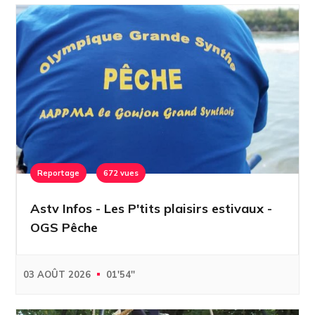
Reportage
672 vues
Astv Infos - Les P'tits plaisirs estivaux -
OGS Pêche
03 AOÛT 2026
01'54''