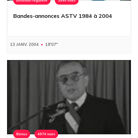
Emission régulière
3995 vues
Bandes-annonces ASTV 1984 à 2004
13 JANV. 2004
18'07''
Bonus
4974 vues