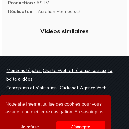
Production :
ASTV
Réalisateur :
Aurelien Vermeersch
Vidéos similaires
Mentions légales
Charte Web et réseaux sociaux
La
boîte à idées
Conception et réalisation :
Clickanet Agence Web
Dunkerque
Notre site Internet utilise des cookies pour vous
assurer une meilleure navigation
En savoir plus
Je refuse
J'accepte