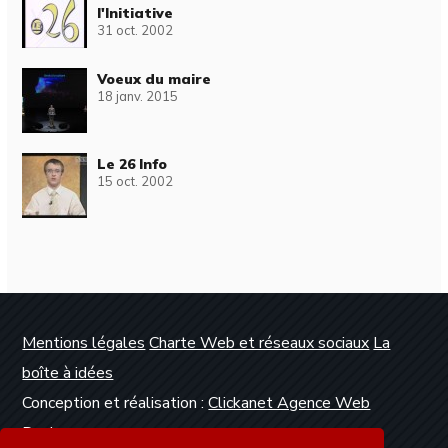
l'Initiative
31 oct. 2002
Voeux du maire
18 janv. 2015
Le 26 Info
15 oct. 2002
Mentions légales
Charte Web et réseaux sociaux
La
boîte à idées
Conception et réalisation :
Clickanet Agence Web
Dunkerque