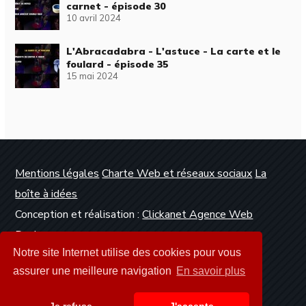
carnet - épisode 30
10 avril 2024
L'Abracadabra - L'astuce - La carte et le
foulard - épisode 35
15 mai 2024
Mentions légales
Charte Web et réseaux sociaux
La
boîte à idées
Conception et réalisation :
Clickanet Agence Web
Dunkerque
Notre site Internet utilise des cookies pour vous
assurer une meilleure navigation
En savoir plus