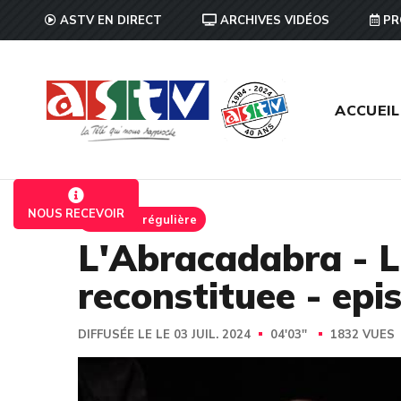
ASTV EN DIRECT
ARCHIVES VIDÉOS
PR
ACCUEIL
NOUS RECEVOIR
Emission régulière
L'Abracadabra - L
reconstituee - epi
DIFFUSÉE LE LE 03 JUIL. 2024
04'03''
1832 VUES