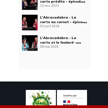
carte prédite - épisode
22 nov. 2023
11
L'Abracadabra - La
carte au carnet - épisode
03 avril 2024
30
L'Abracadabra - La
carte et le foulard -
08 mai 2024
épisode 35