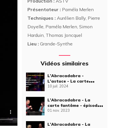
Production :
ASTV
Présentateur :
Paméla Merlen
Techniques :
Aurélien Bally, Pierre
Doyelle, Paméla Merlen, Simon
Harduin, Thomas Joncquel
Lieu :
Grande-Synthe
Vidéos similaires
L'Abracadabra -
L'astuce - La carte
10 juil. 2024
déchirée reconstituée -
épisode 43
L'Abracadabra - La
carte fantôme - épisode
01 nov. 2023
8
L'Abracadabra - La