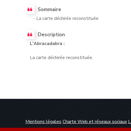
Sommaire
- La carte déchirée reconstituée
Description
L'Abracadabra :
La carte déchirée reconstituée.
Mentions légales
Charte Web et réseaux sociaux
L
Conception et réalisation :
Clickanet Agence Web 