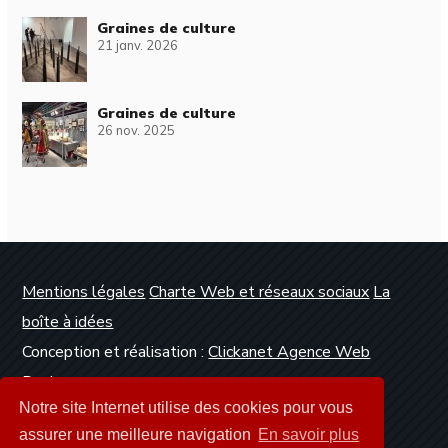
Graines de culture
21 janv. 2026
Graines de culture
26 nov. 2025
Mentions légales
Charte Web et réseaux sociaux
La
boîte à idées
Conception et réalisation :
Clickanet Agence Web
Dunkerque
Notre site Internet utilise des cookies pour vous
assurer une meilleure navigation
En savoir plus