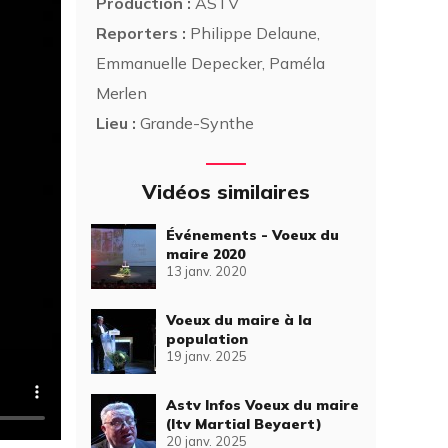
Production :
ASTV
Reporters :
Philippe Delaune,
Emmanuelle Depecker, Paméla
Merlen
Lieu :
Grande-Synthe
Vidéos similaires
Événements - Voeux du
maire 2020
13 janv. 2020
Voeux du maire à la
population
19 janv. 2025
Astv Infos Voeux du maire
(Itv Martial Beyaert)
20 janv. 2025