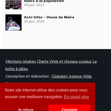
maire à la population
09 janv. 2023
Astv Infos - Voeux du Maire
15 janv. 2024
Mentions légales
Charte Web et réseaux sociaux
La
boîte à idées
Conception et réalisation :
Clickanet Agence Web
Dunkerque
Notre site Internet utilise des cookies pour vous
assurer une meilleure navigation
En savoir plus
Je refuse
J'accepte