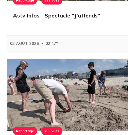
Reportage
191 vues
Astv Infos - Spectacle "J'attends"
03 AOÛT 2026
02'47''
Reportage
259 vues