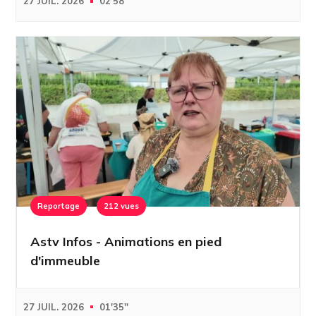
27 JUIL. 2026
02'58''
Reportage
212 vues
Astv Infos - Animations en pied
d'immeuble
27 JUIL. 2026
01'35''