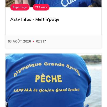
Reportage
219 vues
Astv Infos - Meltin'potje
03 AOÛT 2026
02'21''