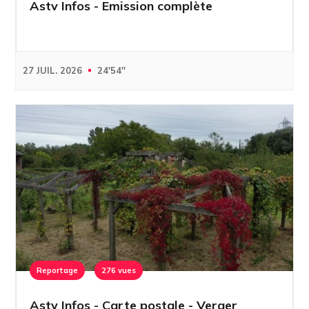
Astv Infos - Emission complète
27 JUIL. 2026
24'54''
Reportage
276 vues
Astv Infos - Carte postale - Verger