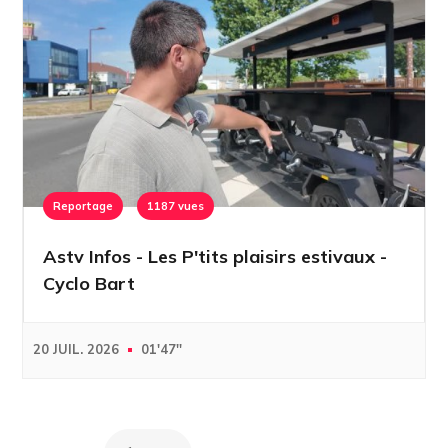
Reportage
1187 vues
Astv Infos - Les P'tits plaisirs estivaux -
Cyclo Bart
20 JUIL. 2026
01'47''