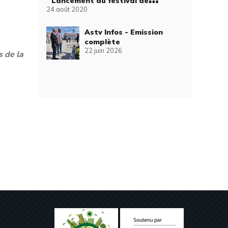
Lancement du festival de
24 août 2020
l'entrepreunariat
Astv Infos - Emission
complète
22 juin 2026
s de la