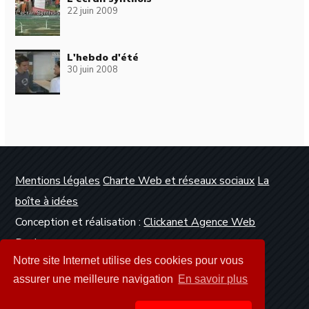
22 juin 2009
L'hebdo d'été
30 juin 2008
Mentions légales
Charte Web et réseaux sociaux
La
boîte à idées
Conception et réalisation :
Clickanet Agence Web
Dunkerque
Notre site Internet utilise des cookies pour vous
assurer une meilleure navigation
En savoir plus