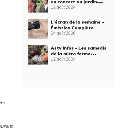
en concert au jardin
12 août 2024
public
L'écran de la semaine -
Émission Complète
24 août 2020
Astv Infos - Les samedis
de la micro ferme
12 août 2024
communale
n,
aurent