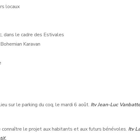
rs locaux
c, dans le cadre des Estivales
e Bohemian Karavan
e
eu sur le parking du coq, le mardi 6 août.
Itv Jean-Luc Vanbatte
 connaître le projet aux habitants et aux futurs bénévoles.
Itv L
if.