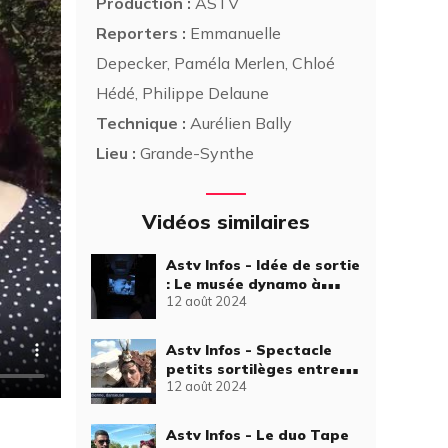
Production :
ASTV
Reporters :
Emmanuelle
Depecker, Paméla Merlen, Chloé
Hédé, Philippe Delaune
Technique :
Aurélien Bally
Lieu :
Grande-Synthe
Vidéos similaires
Astv Infos - Idée de sortie
: Le musée dynamo à
12 août 2024
Dunkerque
Astv Infos - Spectacle
petits sortilèges entre
12 août 2024
amis au Puythouck
Astv Infos - Le duo Tape