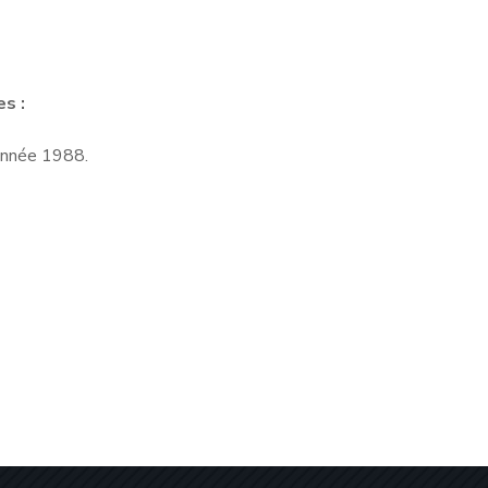
s :
année 1988.