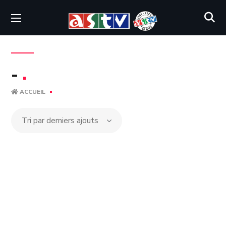
-
.
ACCUEIL