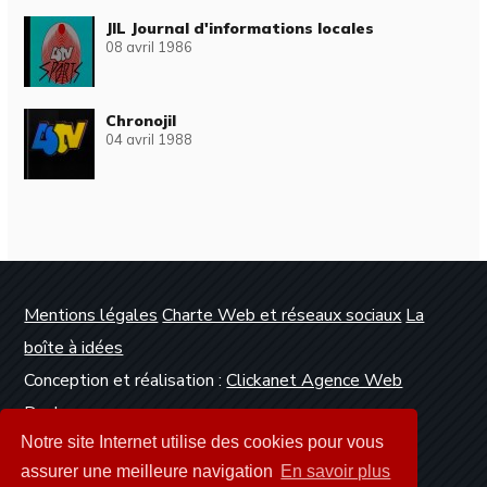
JIL Journal d'informations locales
08 avril 1986
Chronojil
04 avril 1988
Mentions légales
Charte Web et réseaux sociaux
La
boîte à idées
Conception et réalisation :
Clickanet Agence Web
Dunkerque
Notre site Internet utilise des cookies pour vous
assurer une meilleure navigation
En savoir plus