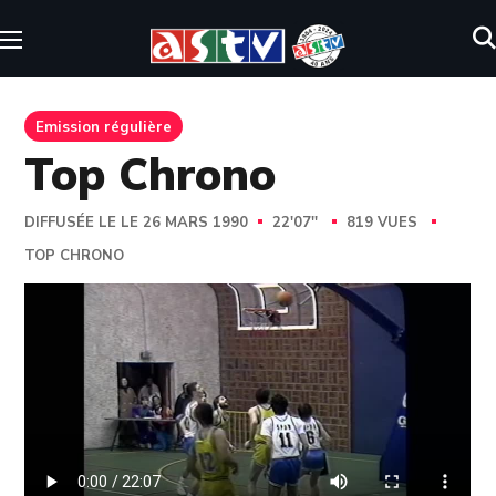
Emission régulière
Top Chrono
DIFFUSÉE LE LE 26 MARS 1990
22'07''
819 VUES
TOP CHRONO