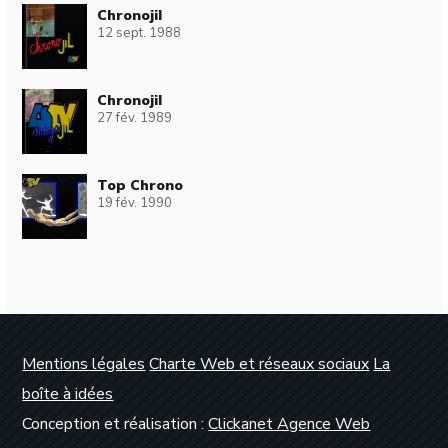
Chronojil
12 sept. 1988
Chronojil
27 fév. 1989
Top Chrono
19 fév. 1990
Mentions légales
Charte Web et réseaux sociaux
La
boîte à idées
Conception et réalisation :
Clickanet Agence Web