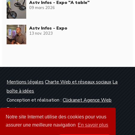
Astv Infos - Expo "A table"
09 mars 2026
Astv Infos - Expo
13 nov. 2023
Mentions légales
Charte Web et réseaux sociaux
La
boîte à idées
Conception et réalisation :
Clickanet Agence Web
Dunkerque
Notre site Internet utilise des cookies pour vous
assurer une meilleure navigation
En savoir plus