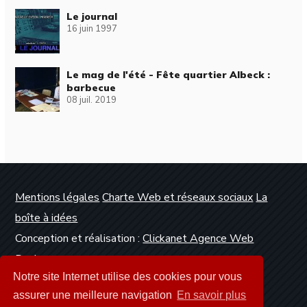
Le journal
16 juin 1997
Le mag de l'été - Fête quartier Albeck :
barbecue
08 juil. 2019
Mentions légales
Charte Web et réseaux sociaux
La
boîte à idées
Conception et réalisation :
Clickanet Agence Web
Dunkerque
Notre site Internet utilise des cookies pour vous
assurer une meilleure navigation
En savoir plus