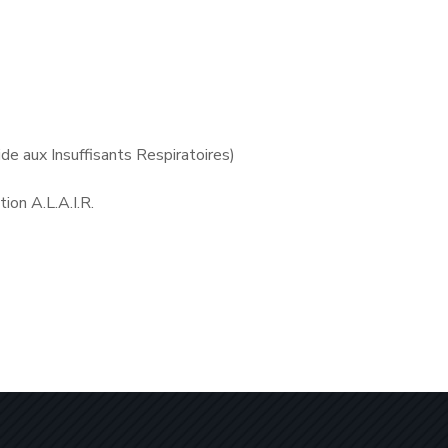
ide aux Insuffisants Respiratoires)
ion A.L.A.I.R.