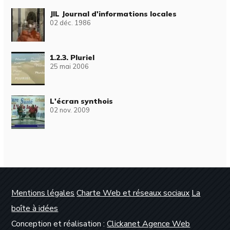
JIL Journal d'informations locales
02 déc. 1986
1.2.3. Pluriel
25 mai 2006
L'écran synthois
02 nov. 2009
Mentions légales
Charte Web et réseaux sociaux
La
boîte à idées
Conception et réalisation :
Clickanet Agence Web