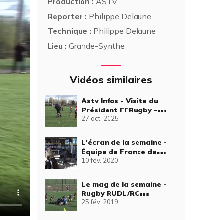
Production :
ASTV
Reporter :
Philippe Delaune
Technique :
Philippe Delaune
Lieu :
Grande-Synthe
Vidéos similaires
Astv Infos - Visite du
Président FFRugby -
27 oct. 2025
remise coq d'or Roger
Dupont
L'écran de la semaine -
Équipe de France de
10 fév. 2020
rugby des -20 ans à
Grande-Synthe
Le mag de la semaine -
Rugby RUDL/RC
25 fév. 2019
Valenciennois