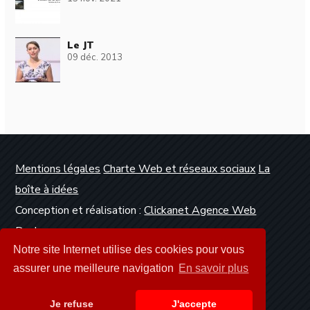
Le JT
09 déc. 2013
Mentions légales
Charte Web et réseaux sociaux
La
boîte à idées
Conception et réalisation :
Clickanet Agence Web
Dunkerque
Notre site Internet utilise des cookies pour vous
assurer une meilleure navigation
En savoir plus
Je refuse
J'accepte