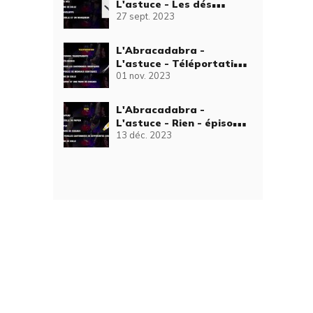
L'astuce - Les dés
27 sept. 2023
magiques - épisode 2
L'Abracadabra -
L'astuce - Téléportation
01 nov. 2023
- épisode 7
L'Abracadabra -
L'astuce - Rien - épisode
13 déc. 2023
13