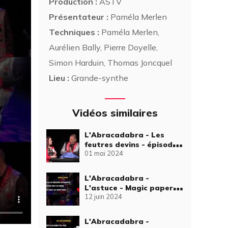
Production :
ASTV
Présentateur :
Paméla Merlen
Techniques :
Paméla Merlen,
Aurélien Bally, Pierre Doyelle,
Simon Harduin, Thomas Joncquel
Lieu :
Grande-synthe
Vidéos similaires
L'Abracadabra - Les
feutres devins - épisode
01 mai 2024
34
L'Abracadabra -
L'astuce - Magic paper -
12 juin 2024
épisode 39
L'Abracadabra -