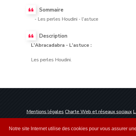
Sommaire
- Les perles Houdini - l'astuce
Description
L'Abracadabra - L'astuce :
Les perles Houdini.
Mentions légales
Charte Web et réseaux sociaux
L
Conception et réalisation :
Clickanet Agence Web 
Notre site Internet utilise des cookies pour vous assurer u