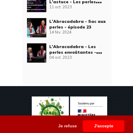
L'astuce - Les perles
11 oct. 2023
envoûtantes - épisode 4
L'Abracadabra - Sac aux
perles - épisode 23
14 fév. 2024
L'Abracadabra - Les
perles envoûtantes -
04 oct. 2023
épisode 4
Je refuse
J'accepte