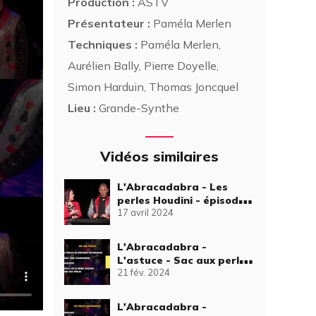
Production :
ASTV
Présentateur :
Paméla Merlen
Techniques :
Paméla Merlen,
Aurélien Bally, Pierre Doyelle,
Simon Harduin, Thomas Joncquel
Lieu :
Grande-Synthe
Vidéos similaires
L'Abracadabra - Les
perles Houdini - épisode
17 avril 2024
32
L'Abracadabra -
L'astuce - Sac aux perles
21 fév. 2024
- épisode 23
L'Abracadabra -