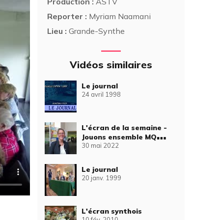
Production :
ASTV
Reporter :
Myriam Naamani
Lieu :
Grande-Synthe
Vidéos similaires
Le journal
24 avril 1998
L'écran de la semaine -
Jouons ensemble MQ
30 mai 2022
Moulin
Le journal
20 janv. 1999
L'écran synthois
10 fév. 2010