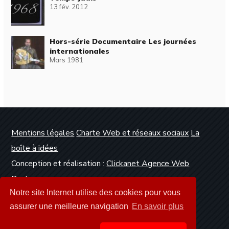
13 fév. 2012
Hors-série Documentaire Les journées
internationales
Mars 1981
Mentions légales
Charte Web et réseaux sociaux
La
boîte à idées
Conception et réalisation :
Clickanet Agence Web
Dunkerque
Notre site Internet utilise des cookies pour vous
assurer une meilleure navigation
En savoir plus