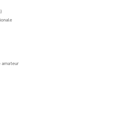
)
gionale
e amateur