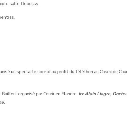
mixte salle Debussy.
pentras.
anisé un spectacle sportif au profit du téléthon au Cosec du Cour
 Bailleul organisé par Courir en Flandre.
Itv Alain Liagre, Docte
he.