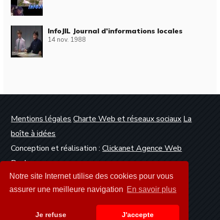
InfoJIL Journal d'informations locales
14 nov. 1988
Mentions légales
Charte Web et réseaux sociaux
La
boîte à idées
Conception et réalisation :
Clickanet Agence Web
Dunkerque
Notre site Internet utilise des cookies pour vous
assurer une meilleure navigation
En savoir plus
Je refuse
J'accepte