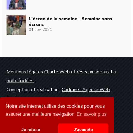
L'écran de la semaine - Semaine sans
écrans
01 nov. 2021
Mentions légales
Charte Web et réseaux sociaux
La
boîte à idées
Conception et réalisation :
Clickanet Agence Web
Dunkerque
Notre site Internet utilise des cookies pour vous
assurer une meilleure navigation
En savoir plus
Je refuse
J'accepte