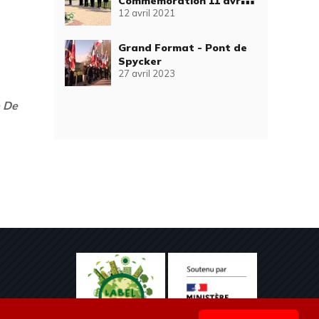
Commémoration 11 avril
12 avril 2021
Pont de Spycker
Grand Format - Pont de
Spycker
27 avril 2023
e De