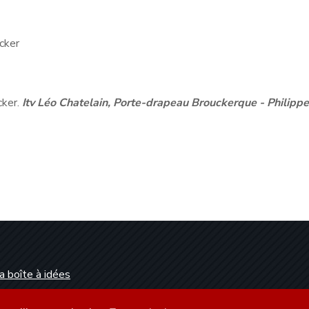
cker
cker.
Itv Léo Chatelain, Porte-drapeau Brouckerque - Philipp
a boîte à idées
Dunkerque