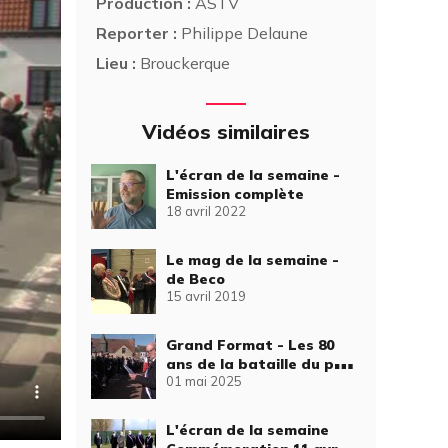
Production :
ASTV
Reporter :
Philippe Delaune
Lieu :
Brouckerque
Vidéos similaires
L'écran de la semaine -
Emission complète
18 avril 2022
Le mag de la semaine -
de Beco
15 avril 2019
Grand Format - Les 80
ans de la bataille du pont
01 mai 2025
de Spycker
L'écran de la semaine