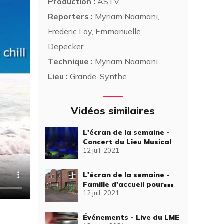
Production :
ASTV
Reporters :
Myriam Naamani,
Frederic Loy, Emmanuelle
Depecker
Technique :
Myriam Naamani
Lieu :
Grande-Synthe
Vidéos similaires
L'écran de la semaine -
Concert du Lieu Musical
12 juil. 2021
L'écran de la semaine -
Famille d'accueil pour
12 juil. 2021
élève chien guide
d'aveugle
Événements - Live du LME