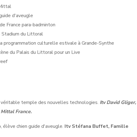
Mittal
guide d'aveugle
 de France para-badminton
u Stadium du Littoral
a programmation culturelle estivale à Grande-Synthe
ène du Palais du Littoral pour un Live
reef
b, véritable temple des nouvelles technologies.
Itv David Gliger,
 Mittal France.
, élève chien guide d'aveugle.
Itv Stéfana Buffet, Famille