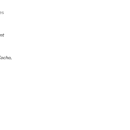
es
nt
Cocho,