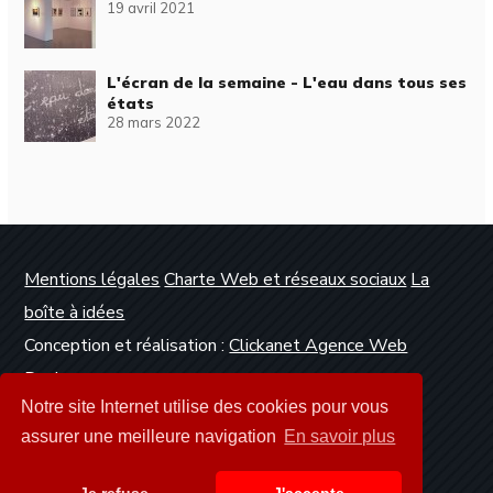
19 avril 2021
L'écran de la semaine - L'eau dans tous ses
états
28 mars 2022
Mentions légales
Charte Web et réseaux sociaux
La
boîte à idées
Conception et réalisation :
Clickanet Agence Web
Dunkerque
Notre site Internet utilise des cookies pour vous
assurer une meilleure navigation
En savoir plus