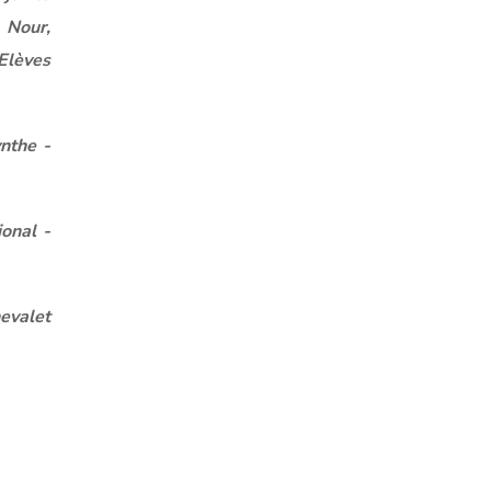
 Nour,
Elèves
nthe -
onal -
hevalet