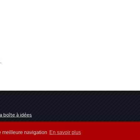
.
a boîte à idées
Dunkerque
ne meilleure navigation
En savoir plus