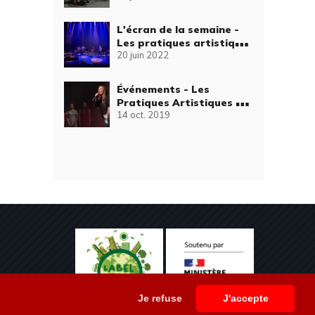
L'écran de la semaine -
Les pratiques artistiques
20 juin 2022
de l'EMAS
Événements - Les
Pratiques Artistiques en
14 oct. 2019
Scène P1
Je refuse
J'accepte