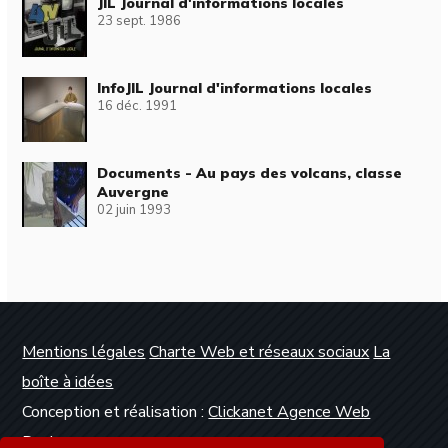
JIL Journal d'informations locales
23 sept. 1986
InfoJIL Journal d'informations locales
16 déc. 1991
Documents - Au pays des volcans, classe
Auvergne
02 juin 1993
Mentions légales
Charte Web et réseaux sociaux
La
boîte à idées
Conception et réalisation :
Clickanet Agence Web
Dunkerque