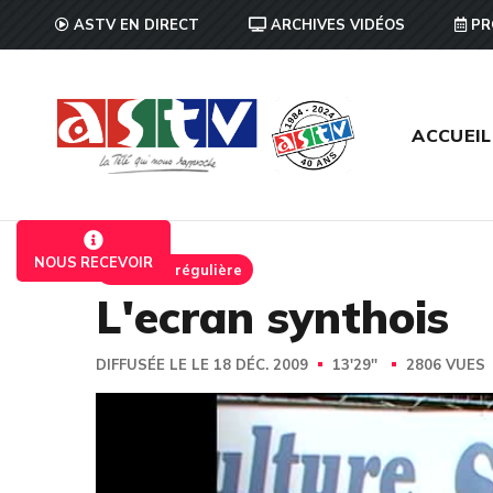
ASTV EN DIRECT
ARCHIVES VIDÉOS
PR
ACCUEIL
NOUS RECEVOIR
Emission régulière
L'ecran synthois
DIFFUSÉE LE LE 18 DÉC. 2009
13'29''
2806 VUES