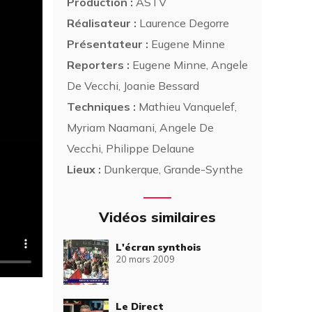
Production :
ASTV
Réalisateur :
Laurence Degorre
Présentateur :
Eugene Minne
Reporters :
Eugene Minne, Angele
De Vecchi, Joanie Bessard
Techniques :
Mathieu Vanquelef,
Myriam Naamani, Angele De
Vecchi, Philippe Delaune
Lieux :
Dunkerque, Grande-Synthe
Vidéos similaires
L'écran synthois
20 mars 2009
Le Direct