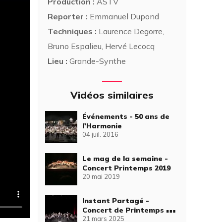
Production :
ASTV
Reporter :
Emmanuel Dupond
Techniques :
Laurence Degorre,
Bruno Espalieu, Hervé Lecocq
Lieu :
Grande-Synthe
Vidéos similaires
Événements - 50 ans de
l'Harmonie
04 juil. 2016
Le mag de la semaine -
Concert Printemps 2019
20 mai 2019
Instant Partagé -
Concert de Printemps de
21 mars 2025
l'Harmonie Municipale de