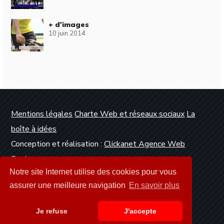
+ d'images
10 juin 2014
Mentions légales
Charte Web et réseaux sociaux
La
boîte à idées
Conception et réalisation :
Clickanet Agence Web
Dunkerque
Notre site Internet utilise des cookies pour vous
assurer une meilleure navigation
En savoir plus
Je refuse
J'accepte