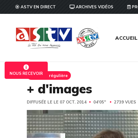
ASTV EN DIRECT
ARCHIVES VIDÉOS
PR
ACCUEIL
NOUS RECEVOIR
Emission régulière
+ d'images
DIFFUSÉE LE LE 07 OCT. 2014
04'05''
2739 VUES