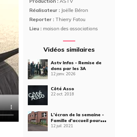
Production :
ASTV
Réalisateur :
Joëlle Béron
Reporter :
Thierry Fatou
Lieu :
maison des associations
Vidéos similaires
Astv Infos - Remise de
dons par les 3A
12 janv. 2026
Côté Asso
22 oct. 2018
L'écran de la semaine -
Famille d'accueil pour
12 juil. 2021
élève chien guide
d'aveugle