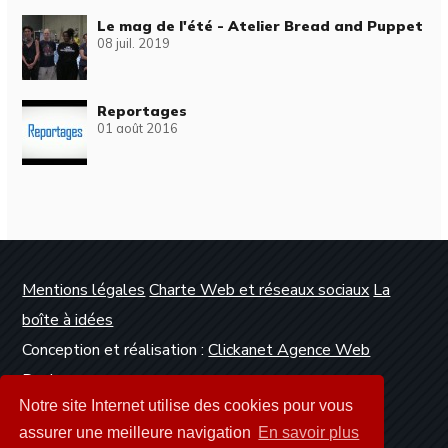
Le mag de l'été - Atelier Bread and Puppet
08 juil. 2019
Reportages
01 août 2016
Mentions légales
Charte Web et réseaux sociaux
La
boîte à idées
Conception et réalisation :
Clickanet Agence Web
Dunkerque
Notre site Internet utilise des cookies pour vous
assurer une meilleure navigation
En savoir plus