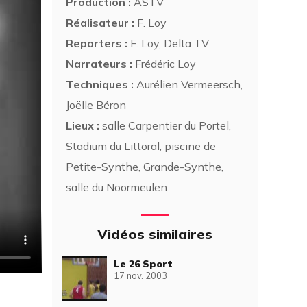
Production :
ASTV
Réalisateur :
F. Loy
Reporters :
F. Loy, Delta TV
Narrateurs :
Frédéric Loy
Techniques :
Aurélien Vermeersch,
Joëlle Béron
Lieux :
salle Carpentier du Portel,
Stadium du Littoral, piscine de
Petite-Synthe, Grande-Synthe,
salle du Noormeulen
Vidéos similaires
Le 26 Sport
17 nov. 2003