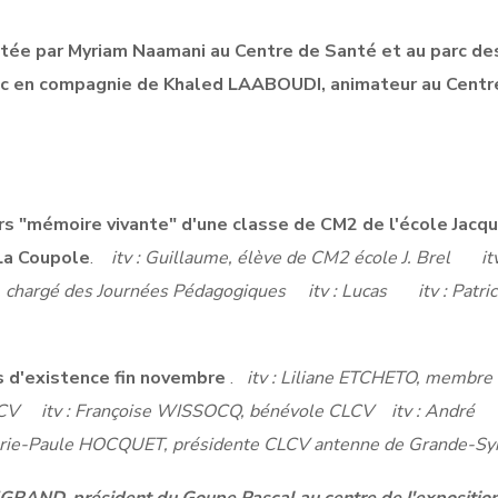
tée par Myriam Naamani au Centre de Santé et au parc des
bac en compagnie de Khaled LAABOUDI, animateur au Centr
rs "mémoire vivante" d'une classe de CM2 de l'école Jacq
La Coupole
.
itv : Guillaume, élève de CM2 école J. Brel
itv
, chargé des Journées Pédagogiques
itv : Lucas
itv : Patri
 d'existence fin novembre
.
itv : Liliane ETCHETO, membre 
LCV
itv : Françoise WISSOCQ, bénévole CLCV
itv : André
rie-Paule HOCQUET, présidente CLCV antenne de Grande-S