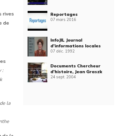
 rives
Reportages
07 mars 2016
e de
InfoJIL Journal
d'informations locales
07 déc. 1992
ues
Documents Chercheur
 :
d'histoire, Jean Graszk
24 sept. 2004
ck
de la
ynthe