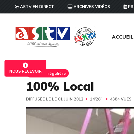
ASTV EN DIRECT
ARCHIVES VIDÉOS
PR
ACCUEIL
NOUS RECEVOIR
Emission régulière
100% Local
DIFFUSÉE LE LE 01 JUIN 2012
14'28''
4384 VUES