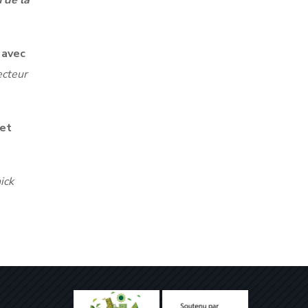
 de la
 avec
ecteur
 et
ick