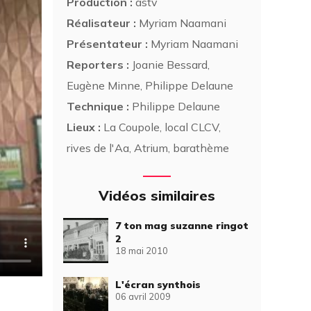
Production :
astv
Réalisateur :
Myriam Naamani
Présentateur :
Myriam Naamani
Reporters :
Joanie Bessard,
Eugène Minne, Philippe Delaune
Technique :
Philippe Delaune
Lieux :
La Coupole, local CLCV,
rives de l'Aa, Atrium, barathème
Vidéos similaires
7 ton mag suzanne ringot
2
18 mai 2010
L'écran synthois
06 avril 2009