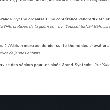
RAND, président du Goupe Pascal au centre de l'exposition
 Grande-Synthe organisait une conférence vendredi dernier
EYNE, praticien de la guérison
itv : Youssef BENSABER, Dir
s à l'Atrium
mercredi
dernier sur le thème des chevaliers
trice de jeunes enfants
ervice des séniors pour les ainés
Grand-Synthois.
itv : Yann