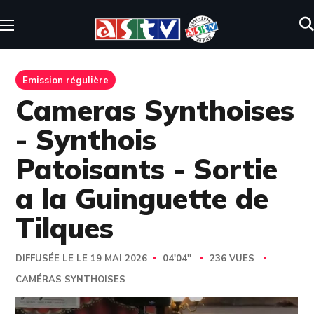
Emission régulière
Cameras Synthoises
- Synthois
Patoisants - Sortie
a la Guinguette de
Tilques
DIFFUSÉE LE LE 19 MAI 2026
04'04''
236 VUES
CAMÉRAS SYNTHOISES