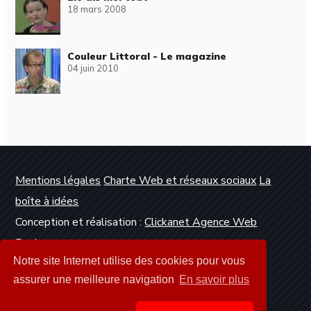
18 mars 2008
Couleur Littoral - Le magazine
04 juin 2010
Mentions légales
Charte Web et réseaux sociaux
La
boîte à idées
Conception et réalisation :
Clickanet Agence Web
Dunkerque
Notre site Internet utilise des cookies pour vous
assurer une meilleure navigation
En savoir plus